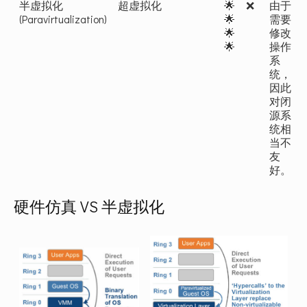
半虚拟化
超虚拟化
🌟
❌
由于
(Paravirtualization)
🌟
需要
🌟
修改
🌟
操作
系
统，
因此
对闭
源系
统相
当不
友
好。
硬件仿真 VS 半虚拟化