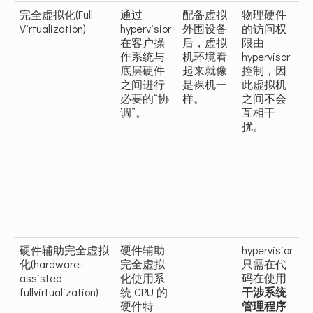
完全虚拟化(Full
通过
配备虚拟
物理硬件
Virtualization)
hypervisior
外围设备
的访问权
在客户操
后，虚拟
限由
作系统与
机环境看
hypervisor
底层硬件
起来就像
控制，因
之间进行
是裸机一
此虚拟机
必要的“协
样。
之间不会
调”。
互相干
扰。
硬件辅助完全虚拟
硬件辅助
hypervisior
化(hardware-
完全虚拟
只需在代
assisted
化使用系
码在使用
fullvirtualization)
统 CPU 的
干涉系统
硬件特
管理程序