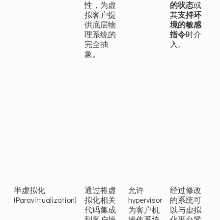
性，为虚
的状态
或
拟客户提
其
支持环
供底层物
境的敏感
理系统的
指令
时介
完全抽
入。
象。
半虚拟化
通过将虚
允许
经过修改
X
(Paravirtualization)
拟化相关
hypervisor
的系统可
代码集成
为客户机
以与虚拟
到客户操
操作系统
化平台紧