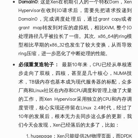
Domain0
: 这是Xen在初期引入的一个特权Dom，Xen  
Hypervisor在收到IO请求后，需要先把请求投递到
Domain0，完成调度处理后，通过grant copy或者
grant  map转发到对应的虚拟机，相比KVM, 整个IO
处理路径几乎被拉长了一倍。其次,  x86_64的ring模
型相比早期的x86_32也发生了较大变换，从而导致
ring压缩，进一步恶化了中断处理的性能。
必须重复造轮子：
  最新10年来，CPU已经从单核逐
步走向了双核，四核，甚至是几十核心，NUMA技
术，TB级内存也基本成为现代服务器的标配，众多
厂商和Linux社区在内存和CPU调度和管理上做了大量
的工作，而Xen Hypervisor采用独立的CPU和内存调
度管理，核心实现还停留在Linux  2.4时代，经过了
10年的发展后，根本无力去同步这么多的更新，我
们今天会发现，Xen已经落后的太多了，比如：
hugepage：Xen只能提供2M物理页面，而DPDK